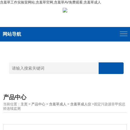
含羞草工作实验室网站,含羞草官网,含羞草AV免费观看,含羞草成人
网站导航
产品中心
当前位置：
主页
>
产品中心
>
含羞草成人
>
含羞草成人仪
>固定污染源非甲烷总
烃连续监测