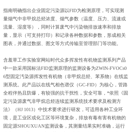
指南明确指出企业固定污染源以
FID
为检测原理，可
实现测
量烟气中非甲烷总烃浓度、烟气参数（温度、压力、流速或
流量、湿度等），同时计算废气中污染物排放速率和排放
量，显示（可支持打印）和记录各种数据和参数，形成相关
图表，并通过数据、图文等方式传输至管理部门等功能。
含羞草工作实验室网站时代
众多
挥发性有机物
监测系列产品
中一款采用国标法FID监测原理的监测设备为
ZWIN-FVOCs0
6
型
固定汚染源挥发性有机物（非甲烷总烃、苯系物）在线监
测系统
。此产品
以在线气相色谱仪（GC-FID）为核心，管路
全程伴热且防爆，
有较强的抗干扰性，
安全可靠，
*依照
《固
定污染源废气非甲烷总烃连续监测系统技术要求及检测方
法》（HJ 1013）中技术要求
进行研发，
可
适用各种工业环
境，
是工业区或化工区等环境复杂，排放有毒有害有机物的
固定源
SHOUXUAN
监测设备，其
测量结果实时准确，运行