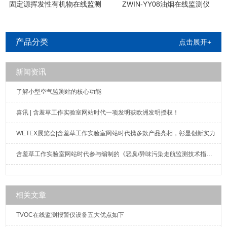
固定源挥发性有机物在线监测
ZWIN-YY08油烟在线监测仪
系统
产品分类
点击展开+
新闻资讯
了解小型空气监测站的核心功能
喜讯 | 含羞草工作实验室网站时代一项发明获欧洲发明授权！
WETEX展览会|含羞草工作实验室网站时代携多款产品亮相，彰显创新实力
含羞草工作实验室网站时代参与编制的《恶臭/异味污染走航监测技术指南》标准发布实施
相关文章
TVOC在线监测报警仪设备五大优点如下