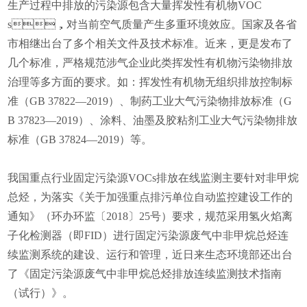
生产过程中排放的污染源包含大量挥发性有机物
VOC
s
，对当前空气质量产生多重环境效应。
国家及各省
市相继出台了多个相关文件及技术标准。
近来，
更是发布了
几个标准，严格规范涉气企业此类挥发性有机物污染物排放
治理等多方面的要求。如：挥发性有机物无组织排放控制标
准（GB 37822—2019）、制药工业大气污染物排放标准（G
B 37823—2019）、涂料、油墨及胶粘剂工业大气污染物排放
标准（GB 37824—2019）等。
我国重点行业固定污染源VOCs排放在线监测主要针对非甲烷
总烃，为落实《关于加强重点排污单位自动监控建设工作的
通知》（环办环监〔2018〕25号）要求，规范采用氢火焰离
子化检测器（即FID）进行固定污染源废气中非甲烷总烃连
续监测系统的建设、运行和管理，近日来生态环境部还出台
了
《固定污染源废气中非甲烷总烃排放连续监测技术指南
（试行）》
。