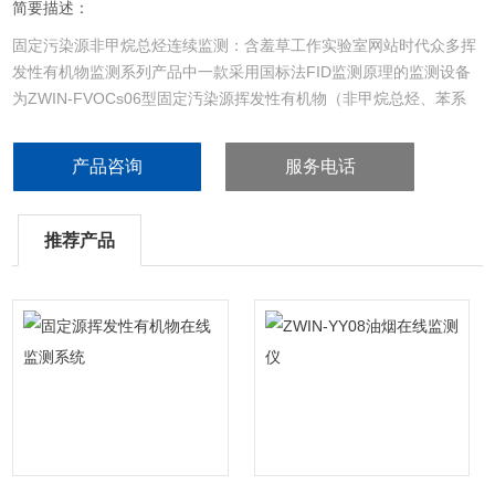
简要描述：
固定污染源非甲烷总烃连续监测：含羞草工作实验室网站时代众多挥
发性有机物监测系列产品中一款采用国标法FID监测原理的监测设备
为ZWIN-FVOCs06型固定汚染源挥发性有机物（非甲烷总烃、苯系
物）在线监测系统。此产品以在线气相色谱仪（GC-FID）为核心，
管路全程伴热且防爆，有较强的抗干扰性，安全可靠
产品咨询
服务电话
推荐产品