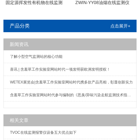
固定源挥发性有机物在线监测
ZWIN-YY08油烟在线监测仪
系统
产品分类
点击展开+
新闻资讯
了解小型空气监测站的核心功能
喜讯 | 含羞草工作实验室网站时代一项发明获欧洲发明授权！
WETEX展览会|含羞草工作实验室网站时代携多款产品亮相，彰显创新实力
含羞草工作实验室网站时代参与编制的《恶臭/异味污染走航监测技术指南》标准发布实施
相关文章
TVOC在线监测报警仪设备五大优点如下