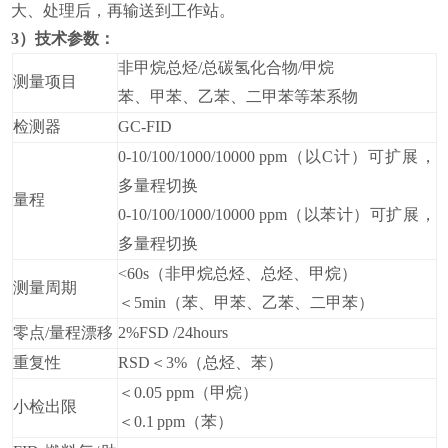
大、处理后，再输送到工作站。
3）技术参数：
非甲烷总烃/
总碳氢化合物
/
甲烷
测量项目
苯、甲苯、乙苯、二甲苯等苯系物
检测器
GC-FID
0-
1
0/
1
00/
1
000
/10000 ppm
（以
C
计）可扩展
，
多量程切换
量程
0-10/100/1000/10000 ppm（以苯计）可扩展，
多量程切换
<
6
0s（非甲烷总烃
、
总烃、甲烷）
测量
周期
＜5min（苯、甲苯、乙苯、二甲苯）
零点/量程漂移
2%FSD /24hours
重复性
RSD＜3%（总烃、苯）
＜
0.05
ppm（
甲烷
）
小检出限
＜0.1
ppm（苯）