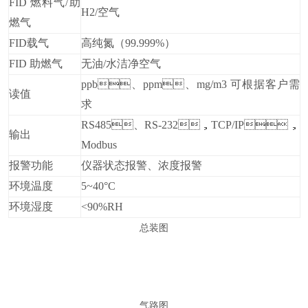
FID 燃料气
/助
H2
/
空气
燃气
FID
载气
高纯氮（99.999%）
FID 助燃气
无油/水洁净空气
ppb、ppm、mg/m3 可根据客户需
读值
求
RS485、RS-232，TCP/IP，
输出
Modbus
报警功能
仪器状态报警、浓度报警
环境温度
5
~
40°C
环境湿度
<90%RH
总装图
气路图