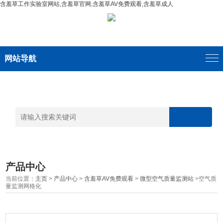
含羞草工作实验室网站,含羞草官网,含羞草AV免费观看,含羞草成人
网站导航
产品中心
当前位置：
主页
>
产品中心
>
含羞草AV免费观看
>
微型空气质量监测站
>空气质
量监测网格化