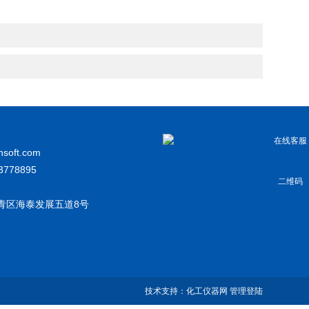
在线客服
soft.com
23778895
二维码
青区海泰发展五道8号
技术支持：
化工仪器网
管理登陆