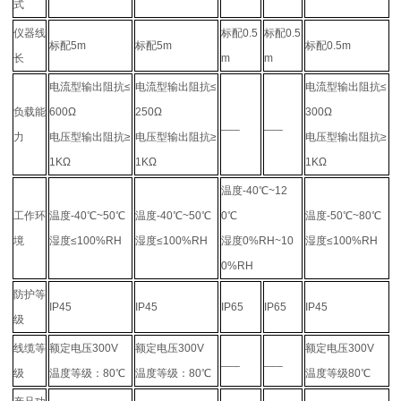
式
仪器线
标配0.5
标配0.5
标配5m
标配5m
标配0.5m
长
m
m
电流型输出阻抗≤
电流型输出阻抗≤
电流型输出阻抗≤
负载能
600Ω
250Ω
300Ω
___
___
力
电压型输出阻抗≥
电压型输出阻抗≥
电压型输出阻抗≥
1KΩ
1KΩ
1KΩ
温度-40℃~12
工作环
温度-40℃~50℃
温度-40℃~50℃
0℃
温度-50℃~80℃
境
湿度≤100%RH
湿度≤100%RH
湿度0%RH~10
湿度≤100%RH
0%RH
防护等
IP45
IP45
IP65
IP65
IP45
级
线缆等
额定电压300V
额定电压300V
额定电压300V
___
___
级
温度等级：80℃
温度等级：80℃
温度等级80℃