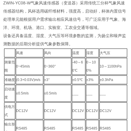
ZWIN-YC08-W气象风速传感器（变送器）采用传统三分杯气象风速
传感器结构，风杯选用碳纤维材料，强度高，启动好，杯体内置信号
处理单元能根据用户需求输出相应风速信号，可广泛应用于气象、海
洋、环境、机场、港口、实验室、工农业交通等领域。
设备还具备温度、湿度、大气压等环境参数的监测，为扬尘和噪声监
测数据的后期分析提供气象参数保障。
风速
风向
温度
湿度
大气压
测量范
-40～6
0～10
0~45m/s
0~360°
10～1100hPa
围
0℃
0%
准确度
(0.3+0.03V)m/s
±3°
±0.5℃
±3%
±0.3hPa
启动速
≤0.5m/s
≤0.5m/s
___
___
___
度
供电方
DC12V
DC12V
DC12V
DC12V
DC12V
式
输出形
RS485
RS485
RS485
RS485
RS485