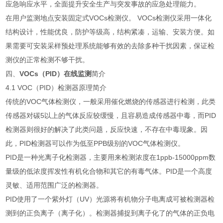
应急响应水平，全面提升安全生产与突发事故的应急处理能力。
在用户监测地点安装固定式VOCs检测仪。 VOCs检测仪采用一体化
结构设计，性能优良，防护等级高，结构紧凑，运输、安装方便。如
果需要可安装采样预处理系统能够有效的去除多种干扰因素，保证检
测仪的正常检测不够干扰。
四、
VOCs（PID）在线监测
简介
4.1 VOC（PID）检测器原理简介
传统的VOC气体检测仪，一般采用催化燃烧的传感器进行检测，此类
传感器对碳5以上的气体反应较缓慢，且容易造成传感器中毒，而PID
检测器则很好的解决了此类问题，反应快速，不存在中毒现象。因
此，PID检测器可以作为低至PPB级别的VOC气体检测仪。
PID是一种光离子化检测器，主要用来检测浓度在1ppb-15000ppm数
量级的低浓度挥发性有机化合物和其它的有毒气体。PID是一个高度
灵敏、适用范围广泛的检测器。
PID使用了一个紫外灯（UV）光源将有机物分子电离成可被检测器检
测到的正负离子（离子化）。检测器捕捉到离子化了的气体的正负电