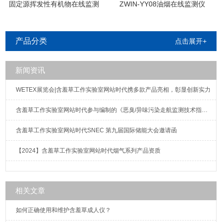
固定源挥发性有机物在线监测
ZWIN-YY08油烟在线监测仪
系统
产品分类
点击展开+
新闻资讯
WETEX展览会|含羞草工作实验室网站时代携多款产品亮相，彰显创新实力
含羞草工作实验室网站时代参与编制的《恶臭/异味污染走航监测技术指南》标准发布实施
含羞草工作实验室网站时代SNEC 第九届国际储能大会邀请函
【2024】含羞草工作实验室网站时代烟气系列产品资质
相关文章
如何正确使用和维护含羞草成人仪？