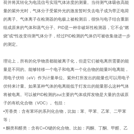
荷并将其转化为电流信号实现气体浓度的测量。当待测气体吸收高能
量的紫外光时，气体分子受紫外光的激发暂时失去电子成为带正电荷
的离子。气体离子在检测器的电极上被检测后，很快与电子结合重新
组成原来的气体和蒸气分子。PID是一种非破坏性检测器，它不会"燃
烧"或*性改变待测气体分子，经过PID检测的气体仍可被收集做进一步
的测定。
理论上，所有的化学物质都能被离子化，但是它们被电离所需要的能
量是不同的。能够转移一个电子和电离一个化合物的能量叫电离能，
用电子伏特（eV）作为计量单位。紫外灯所发出的能量也可以用电子
伏特来计量。如果某种气体的电离能低于灯发出的能量那么这种气体
将被电离。可以被PID检测的zui主要的气体或挥发物是大量的含碳原
子的有机化合物（VOC）。包括：
•芳香类：含有苯环的系列化合物，比如：苯、甲苯、乙苯、二甲苯
等；
• 酮类和醛类：含有C=O键的化合物。比如：丙酮、丁酮、甲醛、乙