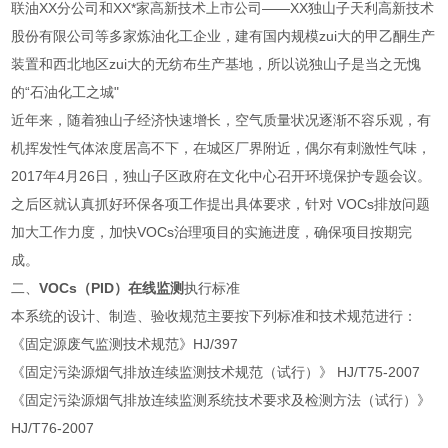
联油XX分公司和XX*家高新技术上市公司——XX独山子天利高新技术
股份有限公司等多家炼油化工企业，建有国内规模zui大的甲乙酮生产
装置和西北地区zui大的无纺布生产基地，所以说独山子是当之无愧
的“石油化工之城"
近年来，随着独山子经济快速增长，空气质量状况逐渐不容乐观，有
机挥发性气体浓度居高不下，在城区厂界附近，偶尔有刺激性气味，
2017年4月26日，独山子区政府在文化中心召开环境保护专题会议。
之后区就认真抓好环保各项工作提出具体要求，针对 VOCs排放问题
加大工作力度，加快VOCs治理项目的实施进度，确保项目按期完
成。
二、
VOCs（PID）在线监测
执行标准
本系统的设计、制造、验收规范主要按下列标准和技术规范进行：
《固定源废气监测技术规范》HJ/397
《固定污染源烟气排放连续监测技术规范（试行）》 HJ/T75-2007
《固定污染源烟气排放连续监测系统技术要求及检测方法（试行）》
HJ/T76-2007