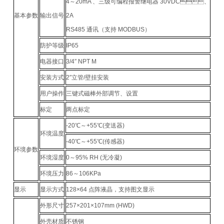
4～20mA 、三级可编程报警继电器 30VDC、
基本参数
输出信号
2A
RS485 通讯（支持 MODBUS）
防护等级
IP65
电器接口
3/4″ NPT M
安装方式
2″立管/壁挂安装
用户操作
三键式磁棒外部调节、设置
标定
两点标定
-20℃～+55℃(变送器)
环境温度
-40℃～+55℃(传感器)
环境参数
环境湿度
0～95% RH (无冷凝)
环境压力
86～106KPa
显示
显示方式
128×64 点阵液晶，支持图文显示
外形尺寸
257×201×107mm (HWD)
外壳材质
不锈钢