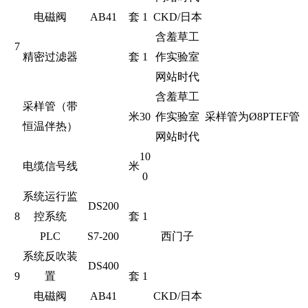
电磁阀
AB41
套
1
CKD/日本
含羞草工
7
精密过滤器
套
1
作实验室
网站时代
含羞草工
采样管（带
米
30
作实验室
采样管为
Ø8
PTEF管
恒温伴热）
网站时代
10
电缆信号线
米
0
系统运行监
DS200
8
控系统
套
1
PLC
S7-200
西门子
系统反吹装
DS400
9
置
套
1
电磁阀
AB41
CKD/日本