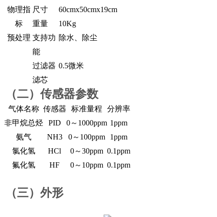
物理指
尺寸
60cmx50cmx19cm
标
重量
10Kg
预处理
支持功
除水、除尘
能
过滤器
0.5微米
滤芯
（二）
传感器参数
气体名称
传感器
标准量程
分辨率
非甲烷总烃
PID
0～1000ppm
1ppm
氨气
NH3
0～100ppm
1ppm
氯化氢
HCl
0～30ppm
0.1ppm
氟化氢
HF
0～10ppm
0.1ppm
（三）
外形