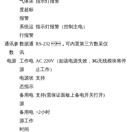
气体浓
指示灯报警
度超标
报警
系统运
指示灯报警（控制主电）
行报警
通讯参
数据通
RS-232 ，可内置第三方数采仪
数
讯
电源
工作电
AC 220V（如该电源失效，
3G
无线模块将停
源
止工作）
电源状
支持
态指示
备用电
支持(需保证面板上备电开关打开)
源
备用电
>2小时
源工作
时间