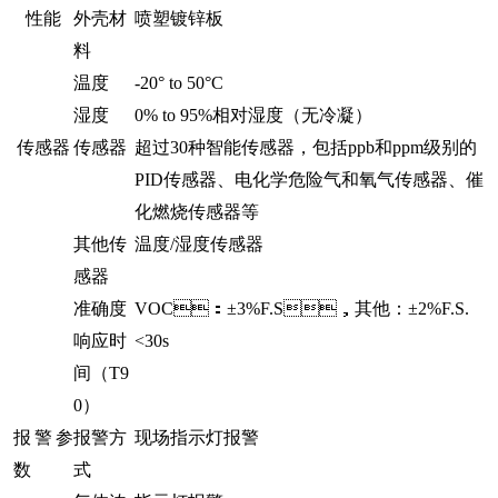
性能
外壳材
喷塑镀锌板
料
温度
-20° to 50°C
湿度
0% to 95%相对湿度（无冷凝）
传感器
传感器
超过30种智能传感器，包括ppb和ppm级别的
PID传感器、电化学
危险
气和氧气传感器、催
化燃烧传感器等
其他传
温度/湿度传感器
感器
准确度
VOC：±3%F.S，其他：±2%F.S.
响应时
<30s
间（T9
0）
报警参
报警方
现场指示灯报警
数
式