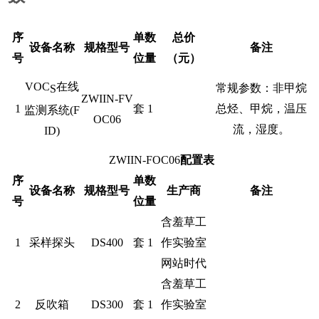
序
单
数
总价
设备名称
规格型号
备注
号
位
量
（元）
VOC
在线
常规参数：非甲烷
S
ZWIIN-FV
1
套
1
总烃、甲烷，温压
监测系统(F
OC06
流，湿度。
ID)
ZWIIN-FOC06
配置表
序
单
数
设备名称
规格型号
生产商
备注
号
位
量
含羞草工
1
采样探头
DS400
套
1
作实验室
网站时代
含羞草工
2
反吹箱
DS300
套
1
作实验室