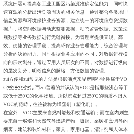
系统部署可提高各工业工园区污染源准确定位能力，同时快
速直观的分析出污染源周边的相关信息，通过整合各类地理
信息资源和环境保护业务资源，建立统一的环境信息资源数
据库，将空间数据与动态监测数据、动态监管数据、政策法
规数据等业务数据进行无缝衔接。为管理者提供直观、高
效、便捷的管理手段，提高环保业务管理能力，综合管理与
分析的决策能力。同时根据业务应用的不同，对数据进行横
向的层次划分，通过应用人员层次的不同，对数据进行纵向
的层次划分，明晰信息的脉络，方便数据的管理。
zui方便和zui常见的方法是根据沸点来界定哪些物质属于VO
C，而zui普遍的共识认为VOC是指那些沸点等于
或低于250℃的化学物质。所以沸点超过250℃的物质不归入
VOC的范畴，往往被称为
增塑剂
（塑化剂）。
在室外，VOC主要来自燃料燃烧和交通运输；而在室内则主
要来自
于
燃煤和天然气等燃烧产物、吸烟、采暖和烹调等的
烟雾，建筑和装饰材料，家具，家用电器，清洁剂和人体本