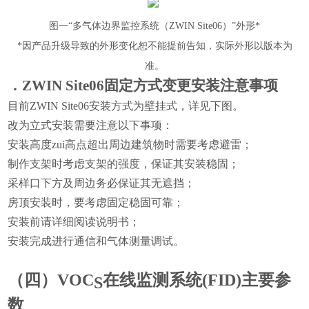
图
一
“多气体边界监控系统（
ZWIN
Site
06
）”外形*
*因产品升级导致的外形变化恕不能提前告知，实际外形以版本为
准。
．ZWIN Si
te
06
固定方式变更安装注意事项
目前
ZWIN
Site
06
安装方式为壁挂式，详见下图。
改为立式安装需要注意以下事项：
安装高度zui高点超出周边建筑物时需要考虑避雷；
制作支架时考虑支架的强度，保证其安装稳固；
采样口下方及周边务必保证其无遮挡；
房顶安装时，要考虑固定稳固可靠；
安装前请详细阅读说明书；
安装完成进行通信和气体测量调试。
（四）
VOC
在线监测系统
(FID)主要参
S
数