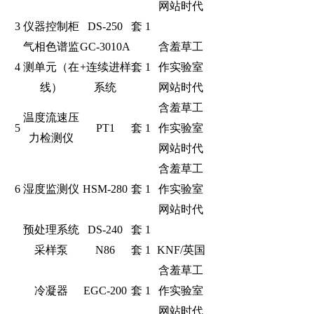
网站时代
3
仪器控制柜
DS-250
套
1
气相色谱监
GC-3010A
含羞草工
4
测单元（在
+连续进样
套
1
作实验室
线）
系统
网站时代
含羞草工
温度流速压
5
PT1
套
1
作实验室
力检测仪
网站时代
含羞草工
6
湿度监测仪
HSM-280
套
1
作实验室
网站时代
预处理系统
DS-240
套
1
采样泵
N86
套
1
KNF/英国
含羞草工
冷凝器
EGC-200
套
1
作实验室
网站时代