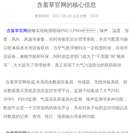
含羞草官网的核心信息
更新时间：2017-08-29 点击次数：2478
含羞草官网
能够实现检测现场PM2.5,PM10，噪声，温度，湿
度，风向，风速等参数，实时传输至后台管理系统，并且可配置与扬
尘喷淋或者水泡设备联动，当空气悬浮物到达一定程度时候，自动开
启设备，兼顾节能和环保，同时使监管部门成为了“千里眼”和“顺风
耳”，大大提升了管理效率，真正实现了大气污染防治的联防联控.
含羞草官网组成,本系统由数据采集器、传感器、无线传输系统、前
台数据显示系统及信息监控管理平台。监测子站集成了大气PM2.
5、PM10监测、气温湿及风速风向监测、噪声监测等多种功能；
数据平台是一个互联架构的络化平台，具有对各子站的监控功能以及
对数据的记录、查询、统计、报表输出等多种功能.