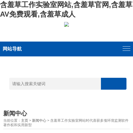
含羞草工作实验室网站,含羞草官网,含羞草
AV免费观看,含羞草成人
网站导航
新闻中心
当前位置：
主页
>
新闻中心
> 含羞草工作实验室网站时代喜获多项环境监测软件
著作权和实用新型