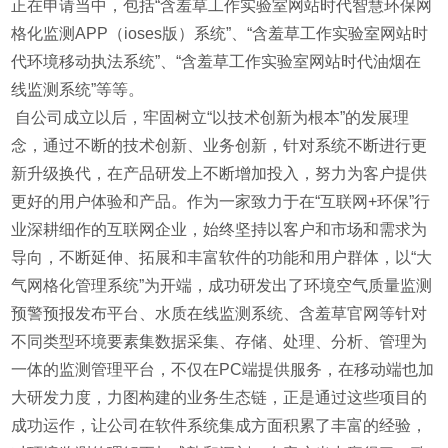
正在申请当中，包括“含羞草工作实验室网站时代智慧环保网
格化监测APP（ioses版）系统”、“含羞草工作实验室网站时
代环境移动执法系统”、“含羞草工作实验室网站时代油烟在
线监测系统”等等。
自公司成立以后，牢固树立“以技术创新为根本”的发展理
念，通过不断的技术创新、业务创新，针对系统不断进行更
新升级换代，在产品研发上不断增加投入，努力为客户提供
更好的用户体验和产品。作为一家致力于在“互联网+环保”行
业深耕细作的互联网企业，始终坚持以客户和市场和需求为
导向，不断延伸、拓展和丰富软件的功能和用户群体，以“大
气网格化管理系统”为开端，成功研发出了环境空气质量监测
预警预报发布平台、水质在线监测系统、含羞草官网等针对
不同类型环境要素集数据采集、存储、处理、分析、管理为
一体的监测管理平台，不仅在PC端提供服务，在移动端也加
大研发力度，力图构建的业务生态链，正是通过这些项目的
成功运作，让公司在软件系统集成方面积累了丰富的经验，