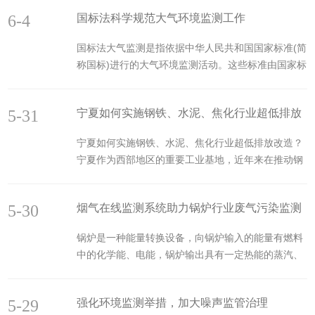
6-4
国标法科学规范大气环境监测工作
国标法大气监测是指依据中华人民共和国国家标准(简
称国标)进行的大气环境监测活动。这些标准由国家标
准化管理委员会发布，并用于规范大气环境监测的过
程、方法和技术要求，以确保监测结果的准确性和可
5-31
宁夏如何实施钢铁、水泥、焦化行业超低排放
靠性。在大气环境监测中，国标法规定了监测点的设
置、监测设备的选用、监测参数的确定、监测数据的
改造
宁夏如何实施钢铁、水泥、焦化行业超低排放改造？
处理和分析等方面的要求。通过遵循这些标准，可以
宁夏作为西部地区的重要工业基地，近年来在推动钢
确保大气环境监测工作的科学性和规范性，为环境保
铁、水泥、焦化行业超低排放改造方面取得了显著进
护和治理提供有力的支持。此外，国标法大气监测还
展。在“十四五”期间，园区产业结构优化取得了明显
涉及到监测结果的评估和报告编制等方面。根据监测
5-30
烟气在线监测系统助力锅炉行业废气污染监测
成效，新兴产业和现代服务业的加速发展，为宁夏的
数据，可以对大气...
绿色低碳发展奠定了坚实基础。同时，节能低碳技术
锅炉是一种能量转换设备，向锅炉输入的能量有燃料
的研发和推广应用也取得了新进展，制造业能源利用
中的化学能、电能，锅炉输出具有一定热能的蒸汽、
效率显著提升，绿色低碳生产生活方式得到了普遍推
高温水或有机热载体。目前我国现有锅炉主要以燃煤
行。在钢铁、水泥、焦化行业超低排放改造方面，宁
为主，当煤在锅炉燃烧时由于一些原因会导致不完
夏积极响应号召，全面落实实施方案要求，将改造任
5-29
强化环境监测举措，加大噪声监管治理
quan燃烧状况，排放的大量烟尘是主要一个污染源。
务细化落实到每个企...