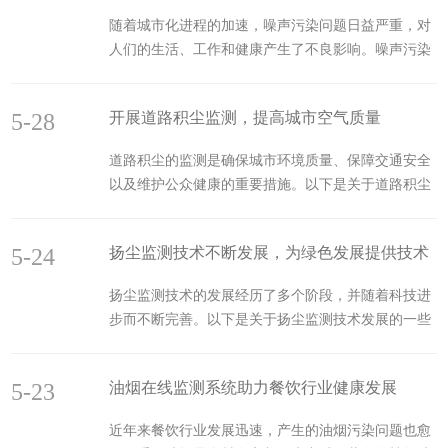
锅炉废气主要来源于燃煤、燃油、燃气等燃料在锅炉
随着城市化进程的加速，噪声污染问题日益严重，对
中燃烧过程中产生的烟气。这些废气中含有大量的颗
人们的生活、工作和健康产生了不良影响。噪声污染
粒物、二氧化硫（SO2）、氮氧化物（NOx）、一氧
的主要来源包括交通噪声、工业噪声、建筑噪声和社
化碳（CO）、挥发性有机物（VOCs）等污染物。这
会噪声。交通噪声主要来源于机动车辆、船舶、地
些气体不仅会污染环境也威胁人员的健康，因此这也
5-28
开展道路积尘监测，提高城市空气质量
铁、火车、飞机等；工业噪声则主要来自于工厂的各
是锅炉环境...
种设备；建筑噪声主要来源于建筑机械；社会噪声则
道路积尘的监测是确保城市环境质量、保障交通安全
包括人们的社会活动和家用电器、音响设备发出的噪
以及维护公众健康的重要措施。以下是关于道路积尘
声。近年来，国家逐步重视环境噪声监测治理，出台
监测的一些主要方法：1.设立固定监测站点：在关键
相关政策，各地区为相应环保部门要求，加快推进声
的道路和交通节点，如主要路口、高速公路出入口
功能区的划分，加大噪声源头管治，提出在重要点位
5-24
扬尘监测技术不断发展，为绿色发展提供技术
等，设立固定的监测站点，这些站点会定期采集和分
设置监测站点，以满足相...
析道路积尘样品，从而了解积尘的分布、浓度以及变
支撑
扬尘监测技术的发展经历了多个阶段，并随着科技进
化趋势。这些数据有助于确定积尘的主要来源和影响
步而不断完善。以下是关于扬尘监测技术发展的一些
因素，并为制定针对性的管理策略提供依据，2.使用
关键方面:1.起源与早期应用:扬尘监测技术可以追溯
移动监测设备：为了更全面地了解道路积尘情况，可
到古代，但当时主要是基于观察和记录自然现象，如
以利用移动监测设备，如车载颗粒物监测仪等。这些
5-23
油烟在线监测系统助力餐饮行业健康发展
雾霾天气。随着工业化和城市化进程的加速，扬尘污
设备能够在城市道路...
染问题逐渐凸显，对扬尘进行监测和管理的需求也日
近年来餐饮行业发展迅速，产生的油烟污染问题也愈
益增长。2.技术创新与突破:近年来，扬尘监测技术取