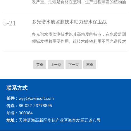
发严重。油烟是食材在烹制、生产过程蒸发的植物油
得了显著的创新和突破。例如，物联网技术的应用使
脂、土壤有机质以及加温溶解或裂化物质。关键包括
得各种监测设备能够实现统一管理和数据收集，大大
醛、酮、烃、油酸、醇、酯、内酯、杂环化合物、脂
提高了监测的效率和准确性。同时，数据分析与预测
5-21
多光谱水质监测技术助力碧水保卫战
环等化学物质，饭店、餐馆等食品加工场所产生的油
功能的引入使...
烟会对环境和人体健康造成危害。油烟环境污染难题
多光谱水质监测技术以其高精度的特点，在水质监测
早已不容忽视，准确的把握区域餐饮业油烟排出、治
领域发挥着重要作用。该技术能够利用不同光谱段对
理情况，才可以合理解决。油烟在线监测系统是一款
水质中各类成分进行精准识别与测量，包括化学需氧
可以对油烟数据信息及时收集、传送、储存，并协助
量、氨氨、总磷等关键指标。相较于传统监测方法，
管理者处理异常现象、执法的现场终端。能24小时连
多光谱技术不受人为因素干扰，避免了误差的累积，
续在线监测油烟排出...
首页
上一页
下一页
末页
从而确保了监测数据的准确性和可靠性，多光谱水质
监测系统具备高度的自动化特性，能够实现对水质的
连续、自动监测。系统通过预设的参数和算法，自动
联系方式
完成数据的采集、处理、分析和存储，减少了人工干
预，提高了工作效率。同时，自动化监测还能够实时
邮件：
wyy@zwinsoft.com
反映水质变化，为管理...
传真：86-022-23778895
邮编：300384
地址：
天津滨海高新区华苑产业区海泰发展五道八号