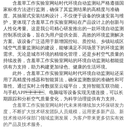
含羞草工作实验室网站时代
环境自动监测站严格遵循国
家标准方法进行监测，确保了其
监测
结果的高精度与准确
度。其抽屉式安装结构设计，不仅便于设备的快速安装与维
护，更体现了含羞草工作实验室网站在产品设计上的创新与
人性化考量。这是我公司精心研发推出的一款环境自动监测
控制系统设备，旨在为用户提供全面、高效的环境监测解决
方案。该设备广泛适用于新增国控站、质控站、乡镇站或区
域空气质量监测站的建设，能够满足不同场景下的环境监测
需求。无论是城市环境的精细化管理，还是乡村空气质量的
持续改善，含羞草工作实验室网站的环境自动监测站都能提
供有力支持，助力构建更加绿色、健康的生活环境。
此外，
含羞草工作实验室网站时代
环境自动监测站
还采
用了高精度传感器和智能算法，确保监测数据的准确性和可
靠性。通过实时上传数据至云端平台，
支持智能互联功能，
与手机APP、电脑端等设备实现无缝连接
，
可以长
期跟踪和分析空气质量变化，为科学治理提供有力支持。
含羞草工作实验室网站时代未来将继续加大环保研发力
度，不断扩大技术研发团队人员规模，运用更多新产品、新
技术推动环保部门领域监测发展，为客户带来更多切实有效
的产品及技术服务。