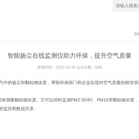
当前
智能扬尘在线监测仪助力环保，提升空气质量
更新时间：2023-10-26 点击次数：648
中的扬尘和颗粒物浓度，帮助环保部门和企业实现对空气质量的精准管控
。它可以同时监测PM2.5、PM10等颗粒物浓度，以及空气中的温度
控和数据共享。