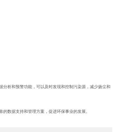
析和预警功能，可以及时发现和控制污染源，减少扬尘和
数据支持和管理方案，促进环保事业的发展。