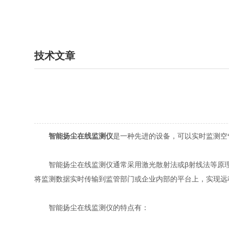
技术文章
智能扬尘在线监测仪
是一种先进的设备，可以实时监测空气
智能扬尘在线监测仪通常采用激光散射法或β射线法等原理来测量颗粒物浓度
将监测数据实时传输到监管部门或企业内部的平台上，实现远程监
智能扬尘在线监测仪的特点有：