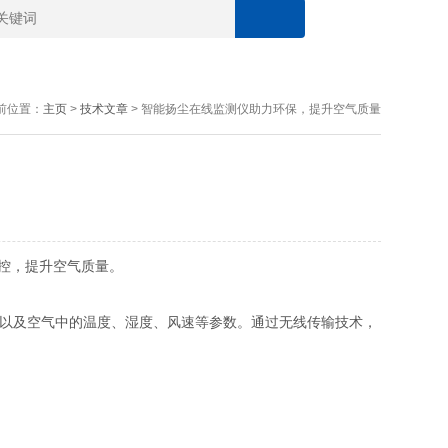
位置：
主页
>
技术文章
> 智能扬尘在线监测仪助力环保，提升空气质量
，提升空气质量。
、湿度、风速等参数。通过无线传输技术，