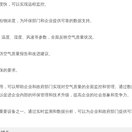
，可以实现远程监控。
浓度，为环保部门和企业提供可靠的数据支持。
、湿度、风速等参数，全面反映空气质量状况。
供空气质量报告和改进建议。
的要求。
，可以帮助企业和政府部门实现对空气质量的全面监控和管理。通过数据分
还可以促进企业内部的环保管理和技术升级，提高企业的社会形象和竞争力。
设备之一。通过实时监测和数据分析，可以为企业和政府部门提供可靠的