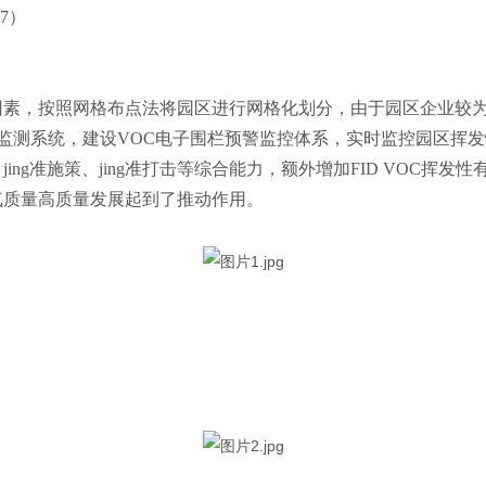
17
）
，按照网格布点法将园区进行网格化划分，由于园区企业较为集中
监测系统，建设
VOC
电子围栏预警监控体系，实时监控园区挥
、
jing
准施策、
jing
准打击等综合能力，额外增加
FID VOC
挥发性有
气质量高质量发展起到了推动作用。