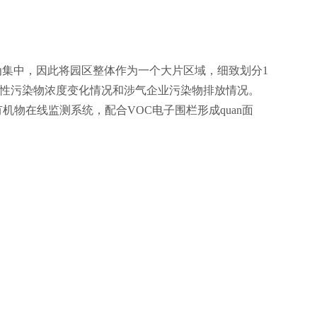
，因此将园区整体作为一个大片区域，细致划分
1
发性污染物浓度变化情况和涉气企业污染物排放情况。
机物在线监测系统，配合
VOC
电子围栏形成
quan
面