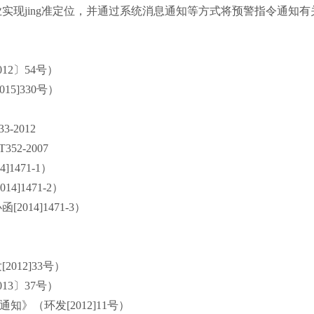
业实现
jing
准定位，并通过系统消息通知等方式将预警指令通知有
012
〕
54
号）
2015]330
号）
33-2012
T352-2007
14]1471-1
）
2014]1471-2
）
办函
[2014]1471-3
）
发
[2012]33
号）
013
〕
37
号）
通知》（环发
[2012]11
号）