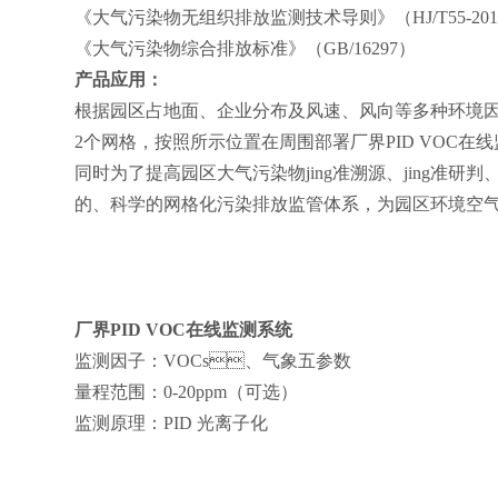
《大气污染物无组织排放监测技术导则》（
HJ/T55-20
《大气污染物综合排放标准》（
GB/16297
）
产品应用：
根据园区占地面、企业分布及风速、风向等多种环境因素
2
个网格，按照所示位置在周围部署厂界
PID VOC
在线
同时为了提高园区大气污染物
jing
准溯源、
jing
准研判
的、科学的网格化污染排放监管体系，为园区环境空
厂界
PID VOC
在线监测系统
监测因子：
VOCs
、气象五参数
量程范围：
0-20ppm
（可选）
监测原理：
PID
光离子化